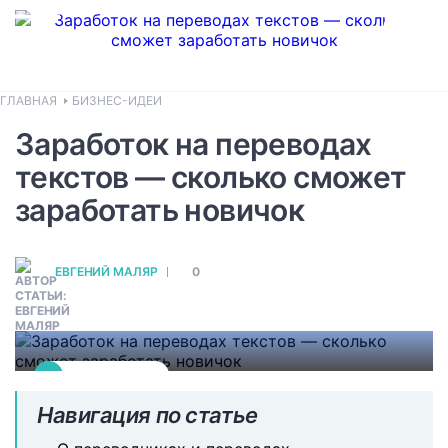
ГЛАВНАЯ
БИЗНЕС-ИДЕИ
Заработок на переводах
Сайты для заработка и
текстов — сколько сможет
рекомендации
заработать новичок
В статье представлены шесть отличных
сайтов для заработка переводчикам.
ЕВГЕНИЙ МАЛЯР
0
Узнайте расценки и требования к
соискателям.
#
БИЗНЕС-ИДЕИ
Навигация по статье