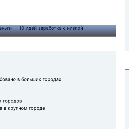
ется решение проблемы клиента или
егодня является время. Сейчас
способствующих его восполнению.
бовано в больших городах
х городов
а в крупном городе