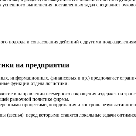
я успешного выполнения поставленных задач специалист руковод
ого подхода и согласования действий с другими подразделения
тики на предприятии
ных, информационных, финансовых и пр.) предполагает ограни
вные функции отдела логистики:
витие в направлении всемерного сокращения издержек на транс
общей рыночной политике фирмы.
веренными процессами, координация и контроль результативнос
пы (звенья), перед которыми ставятся локальные задачи оптими