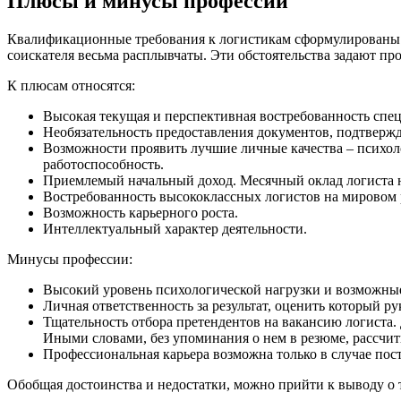
Плюсы и минусы профессии
Квалификационные требования к логистикам сформулированы н
соискателя весьма расплывчаты. Эти обстоятельства задают пр
К плюсам относятся:
Высокая текущая и перспективная востребованность спец
Необязательность предоставления документов, подтверж
Возможности проявить лучшие личные качества – психоло
работоспособность.
Приемлемый начальный доход. Месячный оклад логиста на
Востребованность высококлассных логистов на мировом 
Возможность карьерного роста.
Интеллектуальный характер деятельности.
Минусы профессии:
Высокий уровень психологической нагрузки и возможные
Личная ответственность за результат, оценить который р
Тщательность отбора претендентов на вакансию логиста. 
Иными словами, без упоминания о нем в резюме, рассчит
Профессиональная карьера возможна только в случае пос
Обобщая достоинства и недостатки, можно прийти к выводу о т