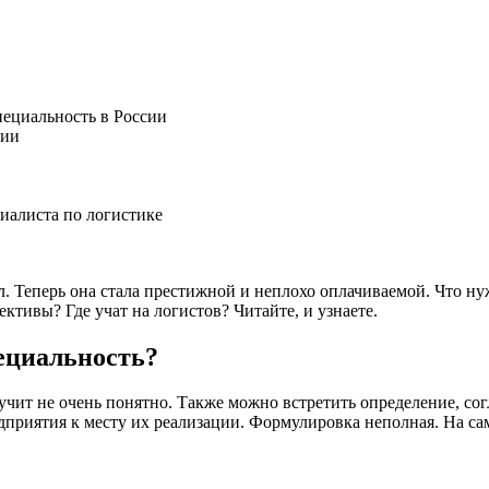
пециальность в России
тии
иалиста по логистике
л. Теперь она стала престижной и неплохо оплачиваемой. Что ну
ктивы? Где учат на логистов? Читайте, и узнаете.
пециальность?
ит не очень понятно. Также можно встретить определение, согла
приятия к месту их реализации. Формулировка неполная. На са