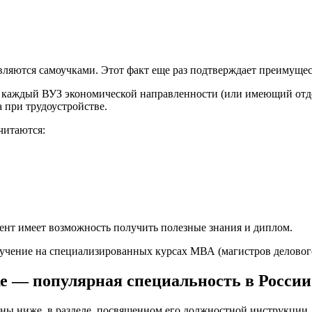
вляются самоучками. Этот факт еще раз подтверждает преимуще
каждый ВУЗ экономической направленности (или имеющий отдел
 при трудоустройстве.
читаются:
дент имеет возможность получить полезные знания и диплом.
бучение на специализированных курсах МВА (магистров деловог
е — популярная специальность в России
ены ниже, в разделе, посвященном его должностной инструкции