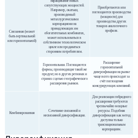
наращивание новых
сопутствующих мощностей.
Приобретаются или
Например, окатыш,
поглощаются производства
производимый
(мощности) для
металлургическими
производства других
корпорациями на
товаров аналогичного
принадлежащих им
профиля.
Связанная (может
обогатительных комбинатах,
быть вертикальной
может использоваться в
или горизонтальной)
собственном технологическом
цикле или продаваться
сторонним потребителям.
Расширение
Горизонтальная. Поглощаются
горизонтальной
фирмы, производящие такой же
диверсификации на рынке
продукт, но в других регионах и
чаще всего происходит за
странах с целью географического
счёт поглощения
расширения рынков.
конкурирующих компаний.
Для реализации гибридного
расширения требуются
чрезвычайно мощные
Сочетание связанной и
ресурсы. Подобная
Комбинированная
несвязанной диверсификации.
диверсификация как метод
доступна только
транснациональным
корпорациям.