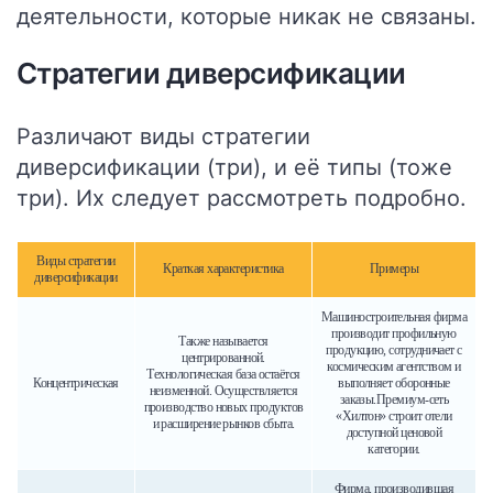
деятельности, которые никак не связаны.
Стратегии диверсификации
Различают виды стратегии
диверсификации (три), и её типы (тоже
три). Их следует рассмотреть подробно.
Виды стратегии
Краткая характеристика
Примеры
диверсификации
Машиностроительная фирма
производит профильную
Также называется
продукцию, сотрудничает с
центрированной.
космическим агентством и
Технологическая база остаётся
Концентрическая
выполняет оборонные
неизменной. Осуществляется
заказы.Премиум-сеть
производство новых продуктов
«Хилтон» строит отели
и расширение рынков сбыта.
доступной ценовой
категории.
Фирма, производившая