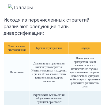
Исходя из перечисленных стратегий
различают следующие типы
диверсификации:
Типы стратегии
Краткая характеристика
Ситуации
диверсификации
Поглощение или
приобретение новых
Для реализации применяется
активов чаще всего
конгломератная стратегия.
происходит «по случаю»,
Новыми становятся и продукты,
Несвязанная
при минимальных затратах.
и рынки. Использование старых
Приоритетным критерием
технологических ресурсов
выбора служит перспектива
исключено.
ускоренного финансового
роста.
Вертикальная. Без изменения
общих технологических
принципов происходит