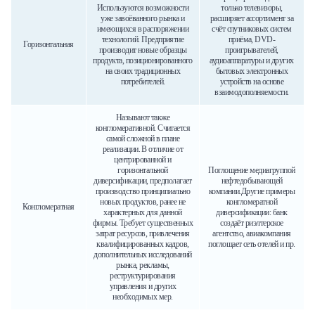
Используются возможности
только телевизоры,
уже завоёванного рынка и
расширяет ассортимент за
имеющихся в распоряжении
счёт спутниковых систем
технологий. Предприятие
приёма, DVD-
Горизонтальная
производит новые образцы
проигрывателей,
продукта, позиционированного
аудиоаппаратуры и других
на своих традиционных
бытовых электронных
потребителей.
устройств на основе
взаимодополняемости.
Называют также
конгломеративной. Считается
самой сложной в плане
реализации. В отличие от
центрированной и
горизонтальной
Поглощение медиагруппой
диверсификации, предполагает
нефтедобывающей
производство принципиально
компании.Другие примеры
новых продуктов, ранее не
конгломератной
Конгломератная
характерных для данной
диверсификации: банк
фирмы. Требует существенных
создаёт риэлтерское
затрат ресурсов, привлечения
агентство, авиакомпания
квалифицированных кадров,
поглощает сеть отелей и пр.
дополнительных исследований
рынка, рекламы,
реструктурирования
управления и других
необходимых мер.