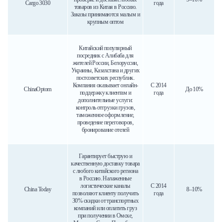
Cargo 3030
года
товаров из Китая в Россию.
Заказы принимаются малым и
крупным оптом
Китайский популярный
посредник с Алибаба для
жителей России, Белоруссии,
Украины, Казахстана и других
постсоветских республик.
Компания оказывает онлайн-
С 2014
ChinaOptom
До 10%
поддержку клиентам и
года
дополнительные услуги:
контроль отгрузки грузов,
таможенное оформление,
проведение переговоров,
бронирование отелей
Гарантирует быструю и
качественную доставку товара
с любого китайского региона
в Россию. Налаженные
логистические каналы
С 2014
China Today
8–10%
позволяют клиенту получить
года
30% скидки от транспортных
компаний или оплатить груз
при получении в Омске,