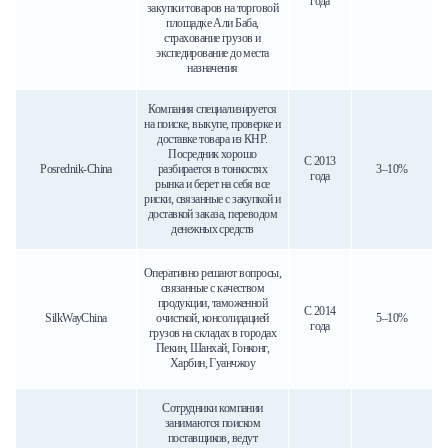
года
закупки товаров на торговой
площадке Али Баба,
страхование грузов и
экспедирование до места
назначения
Компания специализируется
на поиске, выкупе, проверке и
доставке товара из КНР.
Посредник хорошо
С 2013
Posrednik-China
разбирается в тонкостях
3–10%
года
рынка и берет на себя все
риски, связанные с закупкой и
доставкой заказа, переводом
денежных средств
Оперативно решают вопросы,
связанные с качеством
продукции, таможенной
C 2014
SilkWayChina
очисткой, консолидацией
5–10%
года
грузов на складах в городах
Пекин, Шанхай, Гонконг,
Харбин, Гуанчжоу
Сотрудники компании
занимаются поиском
поставщиков, ведут