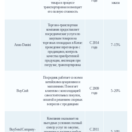
года
товара в процессе
заказа
транспортировки возмещает
его полную стоимость
Торгово-транспортная
компания предоставляет
посреднические услуги по
закупкам товаров на
торговых площадках в Китае:
С 2014
Anno Danini
7–15%
проведение переговоров с
года
продавцами, контроль
качества приобретенной
продукции, инспекция при
погрузке, транспортировка
Посредник работает со всеми
китайскими аукционами и
магазинами. Помогает
С 2009
BuyCraft
клиентам с консолидацией
5–20%
года
самостоятельных покупок,
оплатой и решением спорных
вопросов с продавцами
Компания оказывает на
выгодных условиях полный
спектр услуг по закупке,
BuySend Company-
С 2011
проверке и доставке любых
5–10%