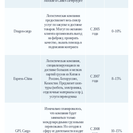
Москве и Санкт-Петербурге
Логистическая компания
предоставляет весь спектр
услуг по закупке и доставке
товаров. Могут по желанию
С 2005
Dragon-cargo
0–10%
клиента организовать выезд
года
на фабрику, проверить
качество, оказать помощь в
подписании контракта
Логистическая компания,
специализирующаяся на
доставке больших и мелких
партий грузов из Китая в
С 2007
Express-China
Россию, Белоруссию,
8–15%
года
Казахстан. Предлагает шоп-
туры (мебель, электроника,
отделочные материалы и пр.),
услуги переводчика
Изначально планировалось,
что компания будет
заниматься только
международными грузовыми
перевозками. Но сегодня в
С 2008
GPL Cargo
сферу ее деятельности входят
10–15%