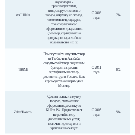
переговоры с
производителями,
контролируют качество
С 2003
stoCHINA
товара, отгрузку со склада,
7%
года
таможенные процедуры,
транспортировку с
оформлением документов
(договор, сертификат на
продукцию, гарантийные
обязательства и т. п.)
Помогут найти и купить товар
на Таобао или Алибаба,
создать свой товар под вашим
брендом, запросить
С 2011
TiBiMi
6%
сертификаты на товар,
года
доставить груз в Россию. Есть
карго-доставка напрямую в
Москву.
Сделает поиск и закупку
товаров, таможенное
оформление, доставку из
КНР в РФ. Предоставляет
С 2005
ZakazTovarov
5%
широкий спектр
года
дополнительных услуг,
включая переводчика и
хранение на складах