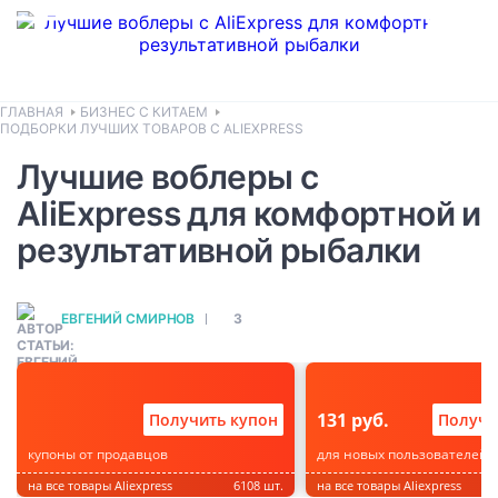
ГЛАВНАЯ
БИЗНЕС С КИТАЕМ
ПОДБОРКИ ЛУЧШИХ ТОВАРОВ С ALIEXPRESS
Лучшие воблеры с
AliExpress для комфортной и
результативной рыбалки
ЕВГЕНИЙ СМИРНОВ
3
131 руб.
Получить купон
Получи
купоны от продавцов
для новых пользователей
на все товары Aliexpress
6108 шт.
на все товары Aliexpress