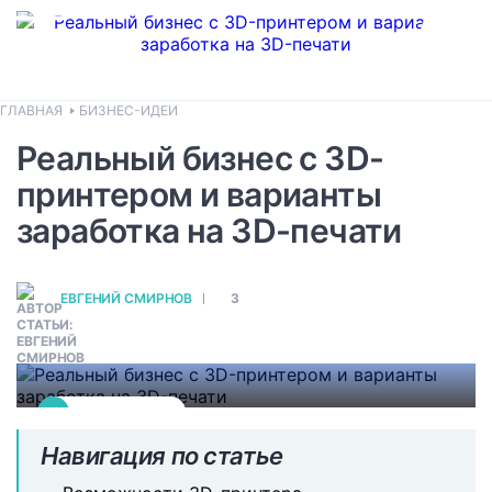
ГЛАВНАЯ
БИЗНЕС-ИДЕИ
Реальный бизнес с 3D-
Возможности заработка
принтером и варианты
на 3D-печати
заработка на 3D-печати
Самые перспективные направления для
3D-печати – медицина, робототехника и
строительство. А печать оружия или
ЕВГЕНИЙ СМИРНОВ
3
его составляющих грозит уголовной
ответственностью.
#
БИЗНЕС-ИДЕИ
Навигация по статье