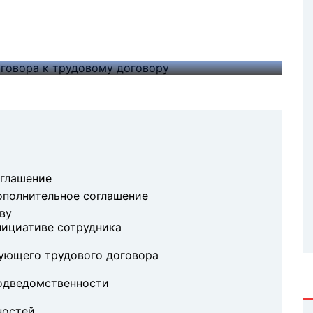
отъемлемыми частями), должен
атьи 57 ТК РФ, регламентирующей
ния.
оглашение
дополнительное соглашение
ву
нициативе сотрудника
ующего трудового договора
подведомственности
ностей