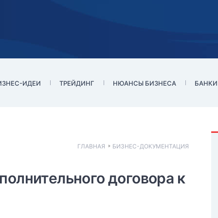
ИЗНЕС-ИДЕИ
ТРЕЙДИНГ
НЮАНСЫ БИЗНЕСА
БАНКИ
ГЛАВНАЯ
БИЗНЕС-ДОКУМЕНТАЦИЯ
рекомендации по
полнительного договора к
 включая и все дополнительные