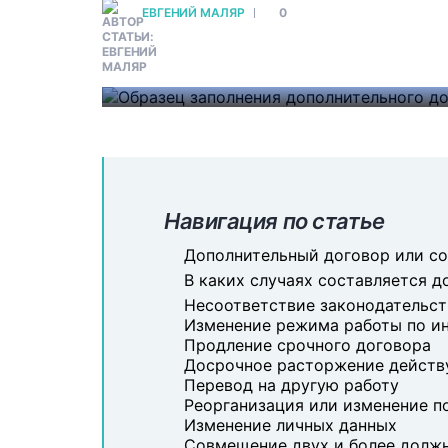
соглашения (являющиеся его не
ЕВГЕНИЙ МАЛЯР
0
соответствовать требованиям ст
обязательные пункты его содержа
#
БИЗНЕС-ДОКУМЕНТАЦИЯ
Навигация по статье
Дополнительный договор или с
В каких случаях составляется 
Несоответствие законодательст
Изменение режима работы по и
Продление срочного договора
Досрочное расторжение действ
Перевод на другую работу
Реорганизация или изменение 
Изменение личных данных
Совмещение двух и более долж