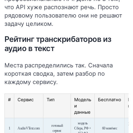
что API хуже распознают речь. Просто
рядовому пользователю они не решают
задачу целиком.
Рейтинг транскрибаторов из
аудио в текст
Места распределились так. Сначала
короткая сводка, затем разбор по
каждому сервису.
#
Сервис
Тип
Модель
Бесплатно
К
и
п
данные
модель
уни
готовый
1
AudioVText.com
Сбера, РФ +
60 мин/мес
сервис