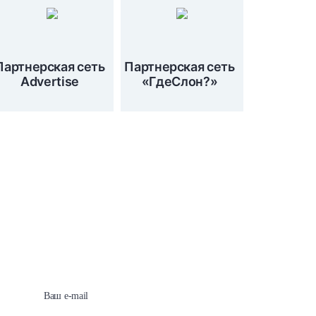
Партнерская сеть
Партнерская сеть
Advertise
«ГдеСлон?»
Подпишитесь на наши
новости сейчас!