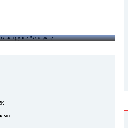
VK
к: официальная биржа, plibber, sociate.
своего паблика.
ВК
ламы