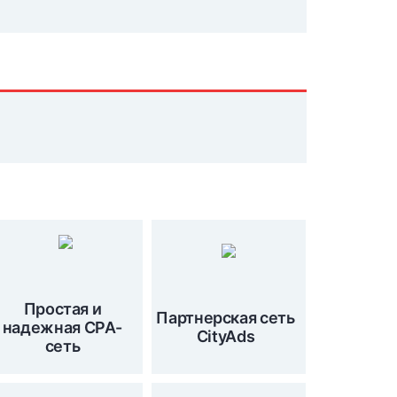
Простая и
Партнерская сеть
надежная CPA-
CityAds
сеть