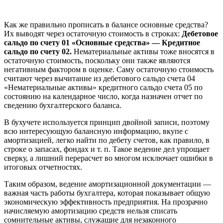
Как же правильно прописать в балансе основные средства?
Их выводят через остаточную стоимость в строках:
Дебетовое
сальдо по счету 01 «Основные средства» — Кредитное
сальдо по счету 02.
Нематериальные активы тоже вносятся в
остаточную стоимость, поскольку они также являются
негативным фактором в оценке. Саму остаточную стоимость
считают через вычитание из дебетового сальдо счета 04
«Нематериальные активы» кредитного сальдо счета 05 по
состоянию на календарное число, когда назначен отчет по
сведению бухгалтерского баланса.
В бухучете используется принцип двойной записи, поэтому
всю интересующую балансную информацию, вкупе с
амортизацией, легко найти по дебету счетов, как правило, в
строке о запасах, фондах и т. п. Такое ведение дел упрощает
сверку, а лишний перерасчет во многом исключает ошибки в
итоговых отчетностях.
Таким образом, ведение амортизационной документации —
важная часть работы бухгалтера, которая показывает общую
экономическую эффективность предприятия. На прозрачно
начисляемую амортизацию средств нельзя списать
сомнительные активы, служащие для незаконного