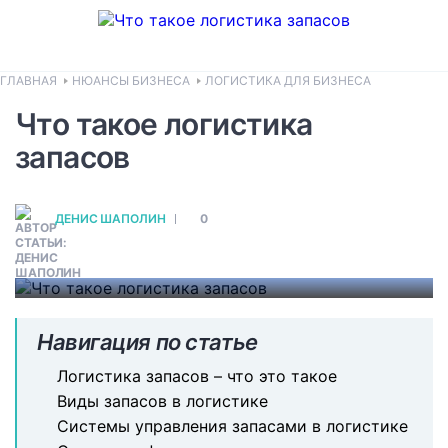
Роль логистики запасов в
бизнесе
ГЛАВНАЯ
НЮАНСЫ БИЗНЕСА
ЛОГИСТИКА ДЛЯ БИЗНЕСА
Что такое логистика
Контроль запасов имеет очень важное
запасов
значение в экономической
деятельности предприятия. Расчет
остатков и оптимизация поставок
ДЕНИС ШАПОЛИН
позволяют избежать серьезных
0
финансовых потерь.
#
ЛОГИСТИКА ДЛЯ БИЗНЕСА
Навигация по статье
Логистика запасов – что это такое
Виды запасов в логистике
Системы управления запасами в логистике