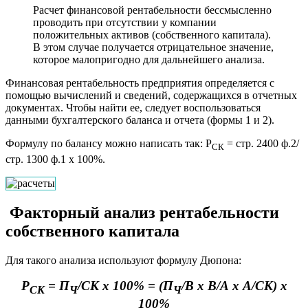
Расчет финансовой рентабельности бессмысленно
проводить при отсутствии у компании
положительных активов (собственного капитала).
В этом случае получается отрицательное значение,
которое малопригодно для дальнейшего анализа.
Финансовая рентабельность предприятия определяется с
помощью вычислений и сведений, содержащихся в отчетных
документах. Чтобы найти ее, следует воспользоваться
данными бухгалтерского баланса и отчета (формы 1 и 2).
Формулу по балансу можно написать так: Р
= стр. 2400 ф.2/
СК
стр. 1300 ф.1 х 100%.
Факторный анализ рентабельности
собственного капитала
Для такого анализа используют формулу Дюпона:
Р
= П
/СК х 100% = (П
/В х В/А х А/СК) х
СК
Ч
Ч
100%