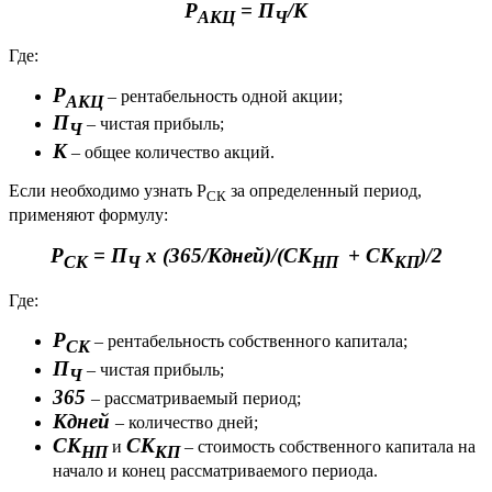
Р
= П
/К
АКЦ
Ч
Где:
Р
– рентабельность одной акции;
АКЦ
П
– чистая прибыль;
Ч
К
– общее количество акций.
Если необходимо узнать Р
за определенный период,
СК
применяют формулу:
Р
= П
х (365/Кдней)/(СК
+ СК
)/2
СК
Ч
НП
КП
Где:
Р
– рентабельность собственного капитала;
СК
П
– чистая прибыль;
Ч
365
– рассматриваемый период;
Кдней
– количество дней;
СК
СК
и
– стоимость собственного капитала на
НП
КП
начало и конец рассматриваемого периода.