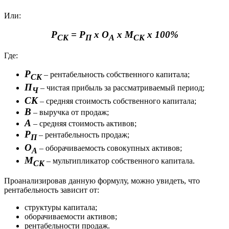
Или:
Р
= Р
х О
х М
х 100%
СК
П
А
СК
Где:
Р
– рентабельность собственного капитала;
СК
П
– чистая прибыль за рассматриваемый период;
Ч
СК
– средняя стоимость собственного капитала;
В
– выручка от продаж;
А
– средняя стоимость активов;
Р
– рентабельность продаж;
П
О
– оборачиваемость совокупных активов;
А
М
– мультипликатор собственного капитала.
СК
Проанализировав данную формулу, можно увидеть, что
рентабельность зависит от:
структуры капитала;
оборачиваемости активов;
рентабельности продаж.