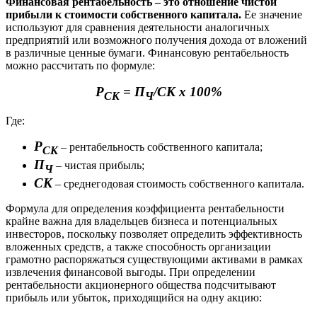
Финансовая рентабельность – это отношение чистой
прибыли к стоимости собственного капитала.
Ее значение
используют для сравнения деятельности аналогичных
предприятий или возможного получения дохода от вложений
в различные ценные бумаги. Финансовую рентабельность
можно рассчитать по формуле:
Р
= П
/СК х 100%
СК
Ч
Где:
Р
– рентабельность собственного капитала;
СК
П
– чистая прибыль;
Ч
СК
– среднегодовая стоимость собственного капитала.
Формула для определения коэффициента рентабельности
крайне важна для владельцев бизнеса и потенциальных
инвесторов, поскольку позволяет определить эффективность
вложенных средств, а также способность организации
грамотно распоряжаться существующими активами в рамках
извлечения финансовой выгоды. При определении
рентабельности акционерного общества подсчитывают
прибыль или убыток, приходящийся на одну акцию: