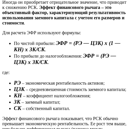
Иногда он приобретает отрицательное значение, что приводит
к снижению РСК.
Эффект финансового рычага – это
объективный фактор, характеризующий результативность
использования заемного капитала с учетом его размеров и
стоимости
.
Для расчета ЭФР используют формулы:
ЭФР = (РЭ — ЦЗК) х (1 —
По чистой прибыли:
КН) х ЗК/СК
.
ЭФР = (РЭ —
По прибыли до налогообложения:
ЦЗК) х ЗК/СК
.
где:
РЭ
– экономическая рентабельность активов;
ЦЗК
– средневзвешенная стоимость заемного капитала;
КН
– коэффициент налогообложения;
ЗК
– заемный капитал;
СК
– собственный капитал.
Эффект финансового рычага показывает, что РСК обычно
превышает экономическую рентабельность. Ее рост тем выше,
чем больше дифференциал рычага (разница между