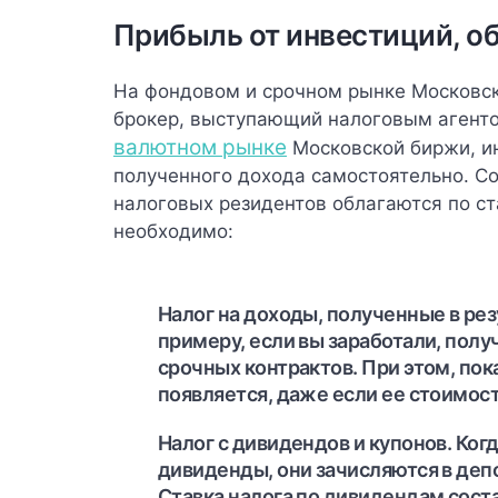
Прибыль от инвестиций, о
На фондовом и срочном рынке Московск
брокер, выступающий налоговым агенто
валютном рынке
Московской биржи, и
полученного дохода самостоятельно.
Со
налоговых резидентов облагаются по ст
необходимо:
Налог на доходы, полученные в ре
примеру, если вы заработали, полу
срочных контрактов. При этом, пока
появляется, даже если ее стоимос
Налог с дивидендов и купонов. Ко
дивиденды, они зачисляются в депо
Ставка налога по дивидендам соста