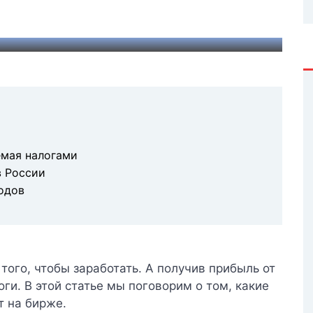
оторый был актуален в день покупки.
емая налогами
в России
одов
ого, чтобы заработать. А получив прибыль от
ги. В этой статье мы поговорим о том, какие
т на бирже.