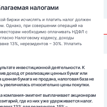
благаемая налогами
ой биржи исчислять и платить налог должен
м. Однако, при совершении операций на
нвесторам необходимо оплачивать НДФЛ с
гласно Налоговому кодексу, доходы
авке 13%, нерезидентов – 30%. Уплатить
зультате инвестиционной деятельности. К
чив доход от реализации ценных бумаг или
 ценная бумага не продана, налоговая база не
ть увеличилась относительно цены покупки.
гда компания-эмитент выплачивает акционерам
зитарий, где из них уже удерживается налог.
вляет 13% для резидентов, 15% –