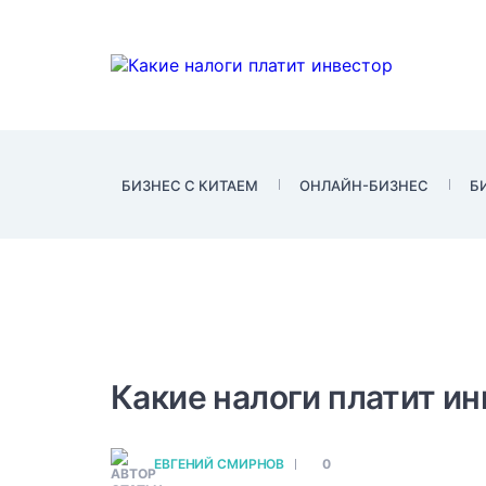
БИЗНЕС С КИТАЕМ
ОНЛАЙН-БИЗНЕС
Б
НДФЛ и другие налоги, 
Какие налоги платит и
льготы
Все налоговые расчеты производя
ЕВГЕНИЙ СМИРНОВ
0
бумагу, номинированную в доллар