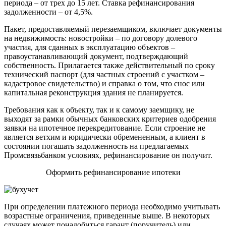
периода – от трех до 15 лет. Ставка рефинансирования
задолженности – от 4,5%.
Пакет, предоставляемый перезаемщиком, включает документы
на недвижимость: новостройки – по договору долевого
участия, для сданных в эксплуатацию объектов –
правоустанавливающий документ, подтверждающий
собственность. Прилагается также действительный по сроку
технический паспорт (для частных строений с участком –
кадастровое свидетельство) и справка о том, что снос или
капитальная реконструкция здания не планируется.
Требования как к объекту, так и к самому заемщику, не
выходят за рамки обычных банковских критериев одобрения
заявки на ипотечное перекредитование. Если строение не
является ветхим и юридически обремененным, а клиент в
состоянии погашать задолженность на предлагаемых
Промсвязьбанком условиях, рефинансирование он получит.
Оформить рефинансирование ипотеки
При определении платежного периода необходимо учитывать
возрастные ограничения, приведенные выше. В некоторых
случаях может понадобиться гарант (поручитель) или