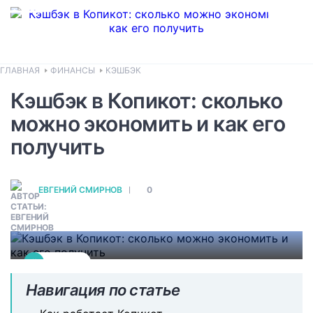
ГЛАВНАЯ
ФИНАНСЫ
КЭШБЭК
Выгода покупок с
Кэшбэк в Копикот: сколько
помощью Копикот
можно экономить и как его
Используя кэшбэк-сервис Копикот,
получить
покупатель экономит: на Ламоде – до
5%, на AliExpress – до 2%, в Связном –
до 9,49%. В других магазинах размер
ЕВГЕНИЙ СМИРНОВ
0
кэшбэка может достигать 46% (JD,
Fornex и др.).
#
КЭШБЭК
Навигация по статье