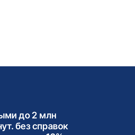
ыми до 2 млн
нут. без справок