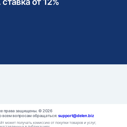
. ставка от 12%
се права защищены. © 2026
о всем вопросам обращаться:
support@delen.biz
йт может получать комиссию от покупки товаров и услуг,
едставленных в публикациях