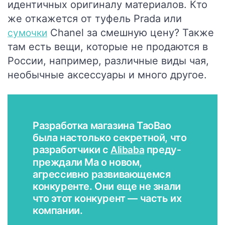
идентичных оригиналу материалов. Кто
же откажется от туфель Prada или
Chanel за смешную цену? Также
сумочки
там есть вещи, которые не продаются в
России, например, различные виды чая,
необычные аксессуары и много другое.
Разработка магазина TaoBao
была на­столь­ко сек­рет­ной, что
разработчики с
пре­ду­
Alibaba
преждали Ма о новом,
агрессивно развивающемся
кон­ку­рен­те. Они еще не знали
что этот конкурент — часть их
компании.