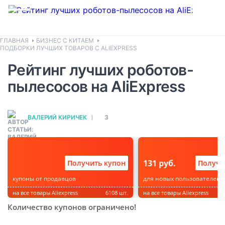
ГЛАВНАЯ
БИЗНЕС С КИТАЕМ
ПОДБОРКИ ЛУЧШИХ ТОВАРОВ С ALIEXPRESS
Рейтинг лучших роботов-
пылесосов на AliExpress
ВАЛЕРИЙ КИРИЧЕК
3
131 руб.
Получить купон
Получи
купоны от продавцов
для новых пользователей
на все товары Aliexpress
6108 шт.
на все товары Aliexpress
Количество купонов ограничено!