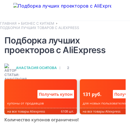
ГЛАВНАЯ
БИЗНЕС С КИТАЕМ
ПОДБОРКИ ЛУЧШИХ ТОВАРОВ С ALIEXPRESS
Подборка лучших
проекторов с AliExpress
АНАСТАСИЯ ОСИПОВА
2
131 руб.
Получить купон
Получи
купоны от продавцов
для новых пользователей
на все товары Aliexpress
6108 шт.
на все товары Aliexpress
Количество купонов ограничено!