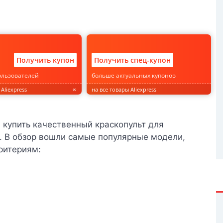
Получить купон
Получить спец-купон
ользователей
больше актуальных купонов
Aliexpress
∞
на все товары Aliexpress
купить качественный краскопульт для
s. В обзор вошли самые популярные модели,
ритериям: