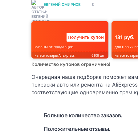
ЕВГЕНИЙ СМИРНОВ
3
131 руб.
Получить купон
купоны от продавцов
для новых п
на все товары Aliexpress
6108 шт.
на все товары 
Количество купонов ограничено!
Очередная наша подборка поможет вам 
покраски авто или ремонта на AliExpres
соответствующие одновременно трем к
Большое количество заказов.
Положительные отзывы.