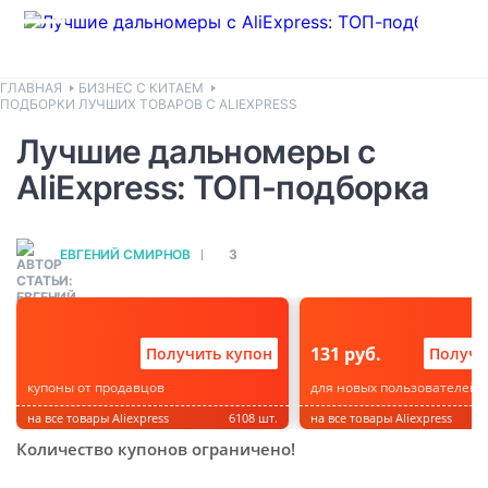
ГЛАВНАЯ
БИЗНЕС С КИТАЕМ
ПОДБОРКИ ЛУЧШИХ ТОВАРОВ С ALIEXPRESS
Лучшие дальномеры с
AliExpress: ТОП-подборка
ЕВГЕНИЙ СМИРНОВ
3
131 руб.
Получить купон
Получи
купоны от продавцов
для новых пользователей
на все товары Aliexpress
6108 шт.
на все товары Aliexpress
Количество купонов ограничено!