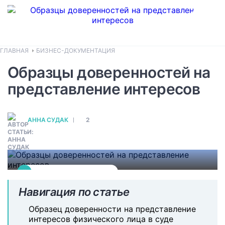
ГЛАВНАЯ
БИЗНЕС-ДОКУМЕНТАЦИЯ
Бесплатные образцы,
Образцы доверенностей на
рекомендации
представление интересов
Узнайте, какие виды доверенностей
обязательно заверяются нотариусом, а
АННА СУДАК
2
какие нет. Скачайте бесплатные
образцы документов.
#
БИЗНЕС-ДОКУМЕНТАЦИЯ
Навигация по статье
Образец доверенности на представление
интересов физического лица в суде