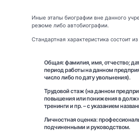
Иные этапы биографии вне данного учр
резюме либо автобиографии.
Стандартная характеристика состоит из 
Общая: фамилия, имя, отчество; д
период работы на данном предприя
число либо по дату увольнения).
Трудовой стаж (на данном предпри
повышения или понижения в должн
тренинги и пр. – с указанием назва
Личностная оценка: профессиональ
подчиненными и руководством.