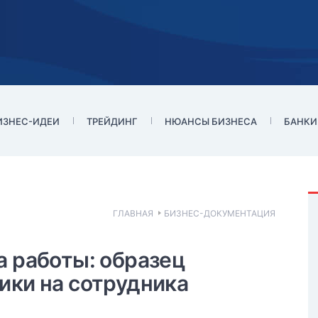
ИЗНЕС-ИДЕИ
ТРЕЙДИНГ
НЮАНСЫ БИЗНЕСА
БАНКИ
ГЛАВНАЯ
БИЗНЕС-ДОКУМЕНТАЦИЯ
актеристики с места
а работы: образец
ики на сотрудника
 документ формальностью и используют