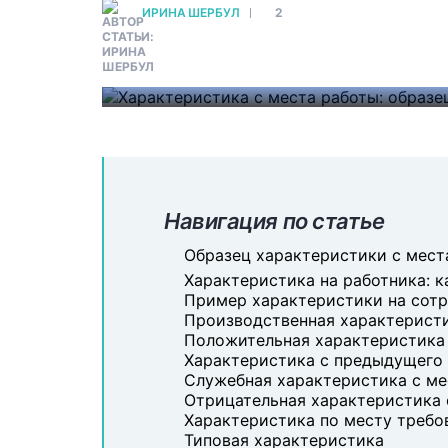
при заполнении общие, размыты
ИРИНА ШЕРБУЛ
2
бланк так, чтобы ответы максим
работника.
#
БИЗНЕС-ДОКУМЕНТАЦИЯ
Навигация по статье
Образец характеристики с мест
Характеристика на работника: к
Пример характеристики на сот
Производственная характерист
Положительная характеристика 
Характеристика с предыдущего
Служебная характеристика с ме
Отрицательная характеристика 
Характеристика по месту требов
Типовая характеристика