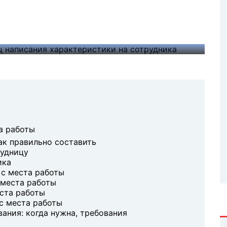
е формулировки. Поэтому важно оформить
ально подробно описывали качества
а работы
ак правильно составить
рудницу
ика
с места работы
 места работы
ста работы
с места работы
ания: когда нужна, требования