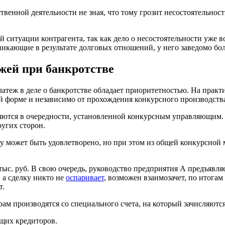
твенной деятельности не зная, что тому грозит несостоятельност
 ситуации контрагента, так как дело о несостоятельности уже 
никающие в результате долговых отношений, у него заведомо бо
жей при банкротстве
теж в деле о банкротстве обладает приоритетностью. На практи
й форме и независимо от прохождения конкурсного производств
яются в очередности, установленной конкурсным управляющим. 
ругих сторон.
у может быть удовлетворено, но при этом из общей конкурсной 
с. руб. В свою очередь, руководство предприятия А предъявляе
 а сделку никто не
оспаривает
, возможен взаимозачет, по итогам
т.
ам производятся со специального счета, на который зачисляютс
ущих кредиторов.