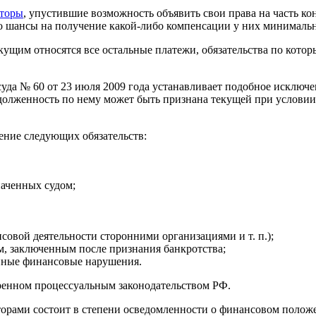
торы
, упустившие возможность объявить свои права на часть ко
что шансы на получение какой-либо компенсации у них минималь
кущим относятся все остальные платежи, обязательства по кото
а № 60 от 23 июля 2009 года устанавливает подобное исключени
адолженность по нему может быть признана текущей при условии
ение следующих обязательств:
аченных судом;
совой деятельности сторонними организациями и т. п.);
м, заключенным после признания банкротства;
енные финансовые нарушения.
тренном процессуальным законодательством РФ.
орами состоит в степени осведомленности о финансовом положе