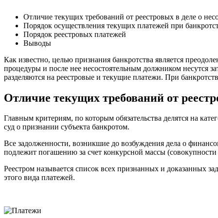
Отличие текущих требований от реестровых в деле о нес
Порядок осуществления текущих платежей при банкротс
Порядок реестровых платежей
Выводы
Как известно, целью признания банкротства является преодол
процедуры и после нее несостоятельным должником несутся за
разделяются на реестровые и текущие платежи. При банкротст
Отличие текущих требований от реестро
Главным критериям, по которым обязательства делятся на кат
суд о признании субъекта банкротом.
Все задолженности, возникшие до возбуждения дела о финансов
подлежит погашению за счет конкурсной массы (совокупности
Реестром называется список всех признанных и доказанных за
этого вида платежей.