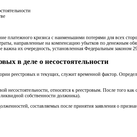
остоятельности
тве
ение платежного кризиса с наименьшими потерями для всех сторо
траты, направленные на компенсацию убытков по денежным обяз
ве важна их очередность, установленная Федеральным законом 
вых в деле о несостоятельности
егории реестровых и текущих, служит временной фактор. Опред
ой несостоятельности, относятся к реестровым. После того как
 ликвидной собственности должника).
долженностей, составляемых после принятия заявления о призн