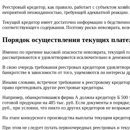
Реестровый кредитор, как правило, работает с субъектом хозяйс
неприятной неожиданностью, требующей адекватной реакции.
Текущий кредитор имеет достаточно информации о бедственной
соответствующего содержания. Поэтому риски невозврата, воз
Порядок осуществления текущих плате
Именно по причине высокой опасности невозврата, текущий пла
рассматриваются и удовлетворяются исключительно в денежно
В свою очередь требования реестровых кредиторов удовлетвор
банкротстве в зависимости от того, ущемляются ли интересы д
Иными словами, встречное требование к реестровому кредитор
право претендовать другие реестровые кредиторы.
Например, обанкротившаяся фирма А должна кредитору Б 500 ты
готовой продукции на 485 тыс. руб. Если документы в порядке,
руб., при условии, что никто из других кредиторов не возражае
На этапе конкурсного производства выплаты текущим кредитор
При этом не следует путать первоочередных реестровых и тек