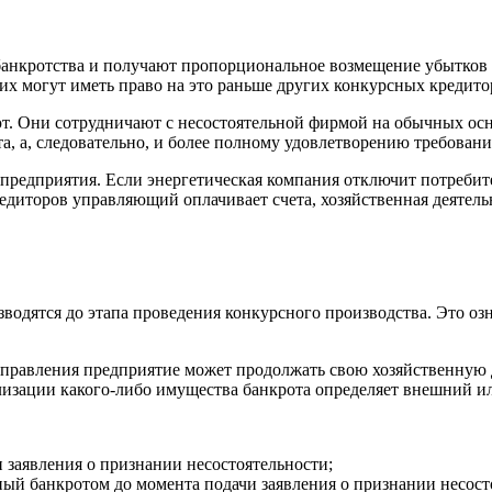
банкротства и получают пропорциональное возмещение убытков 
х могут иметь право на это раньше других конкурсных кредито
ют. Они сотрудничают с несостоятельной фирмой на обычных ос
, а, следовательно, и более полному удовлетворению требован
едприятия. Если энергетическая компания отключит потребителя
диторов управляющий оплачивает счета, хозяйственная деятельн
водятся до этапа проведения конкурсного производства. Это озна
управления предприятие может продолжать свою хозяйственную 
изации какого-либо имущества банкрота определяет внешний 
 заявления о признании несостоятельности;
нный банкротом до момента подачи заявления о признании несост