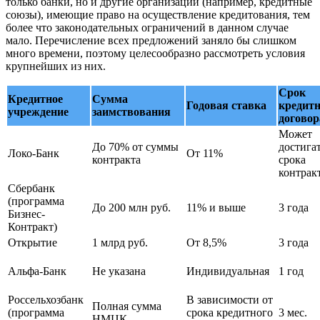
только банки, но и другие организации (например, кредитные
союзы), имеющие право на осуществление кредитования, тем
более что законодательных ограничений в данном случае
мало. Перечисление всех предложений заняло бы слишком
много времени, поэтому целесообразно рассмотреть условия
крупнейших из них.
Срок
Кредитное
Сумма
Годовая ставка
кредитн
учреждение
заимствования
договор
Может
До 70% от суммы
достига
Локо-Банк
От 11%
контракта
срока
контрак
Сбербанк
(программа
До 200 млн руб.
11% и выше
3 года
Бизнес-
Контракт)
Открытие
1 млрд руб.
От 8,5%
3 года
Альфа-Банк
Не указана
Индивидуальная
1 год
Россельхозбанк
В зависимости от
Полная сумма
(программа
срока кредитного
3 мес.
НМЦК