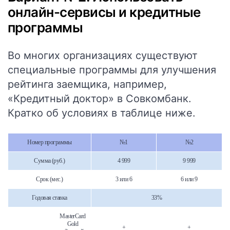
онлайн-сервисы и кредитные
программы
Во многих организациях существуют
специальные программы для улучшения
рейтинга заемщика, например,
«Кредитный доктор»
в Совкомбанк.
Кратко об условиях в таблице ниже.
Номер программы
№1
№2
Сумма (руб.)
4 999
9 999
Срок (мес.)
3 или 6
6 или 9
Годовая ставка
33%
MasterCard
Gold
+
+