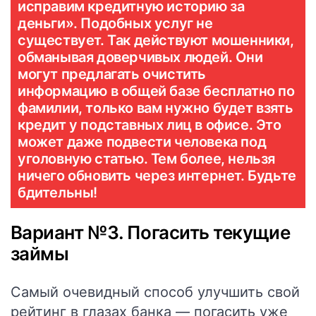
исправим кредитную историю за
деньги». Подобных услуг не
существует. Так действуют мошенники,
обманывая доверчивых людей. Они
могут предлагать очистить
информацию в общей базе бесплатно по
фамилии, только вам нужно будет взять
кредит у подставных лиц в офисе. Это
может даже подвести человека под
уголовную статью. Тем более, нельзя
ничего обновить через интернет. Будьте
бдительны!
Вариант №3. Погасить текущие
займы
Самый очевидный способ улучшить свой
рейтинг в глазах банка — погасить уже